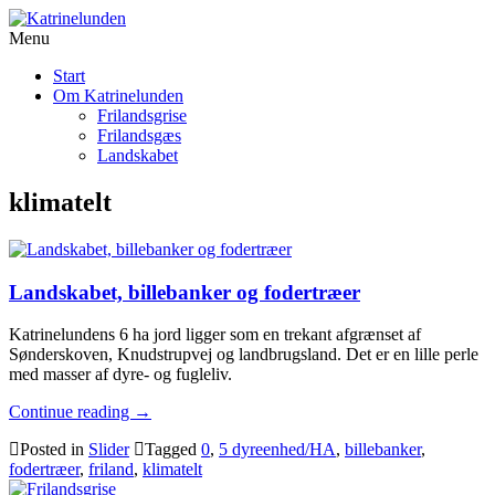
Menu
Start
Om Katrinelunden
Frilandsgrise
Frilandsgæs
Landskabet
klimatelt
Landskabet, billebanker og fodertræer
Katrinelundens 6 ha jord ligger som en trekant afgrænset af
Sønderskoven, Knudstrupvej og landbrugsland. Det er en lille perle
med masser af dyre- og fugleliv.
Continue reading
→
Posted in
Slider
Tagged
0
,
5 dyreenhed/HA
,
billebanker
,
fodertræer
,
friland
,
klimatelt