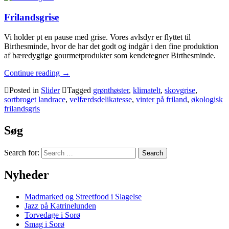
Frilandsgrise
Vi holder pt en pause med grise. Vores avlsdyr er flyttet til
Birthesminde, hvor de har det godt og indgår i den fine produktion
af bæredygtige gourmetprodukter som kendetegner Birthesminde.
Continue reading
→
Posted in
Slider
Tagged
grønthøster
,
klimatelt
,
skovgrise
,
sortbroget landrace
,
velfærdsdelikatesse
,
vinter på friland
,
økologisk
frilandsgris
Søg
Search for:
Nyheder
Madmarked og Streetfood i Slagelse
Jazz på Katrinelunden
Torvedage i Sorø
Smag i Sorø