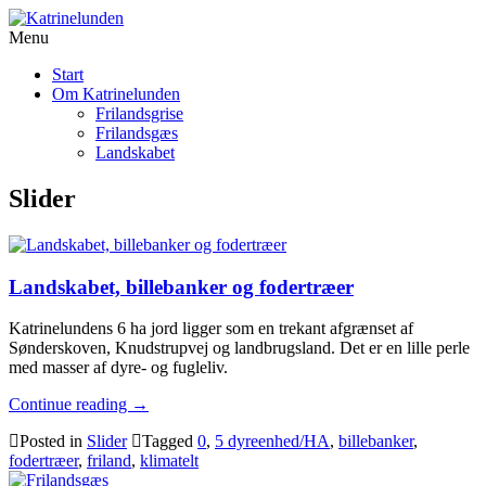
Menu
Start
Om Katrinelunden
Frilandsgrise
Frilandsgæs
Landskabet
Slider
Landskabet, billebanker og fodertræer
Katrinelundens 6 ha jord ligger som en trekant afgrænset af
Sønderskoven, Knudstrupvej og landbrugsland. Det er en lille perle
med masser af dyre- og fugleliv.
Continue reading
→
Posted in
Slider
Tagged
0
,
5 dyreenhed/HA
,
billebanker
,
fodertræer
,
friland
,
klimatelt