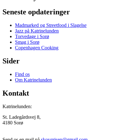
Seneste opdateringer
Madmarked og Streetfood i Slagelse
Jazz på Katrinelunden
Torvedage i Sorø
Smag i Sorø
Copenhagen Cooking
Sider
Find os
Om Katrinelunden
Kontakt
Katrinelunden:
St. Ladegårdsvej 8,
4180 Sorø
Send os en mail på
skovgrisen@gmail.com