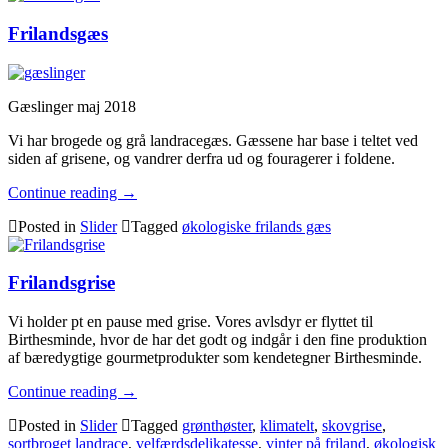
Frilandsgæs
Gæslinger maj 2018
Vi har brogede og grå landracegæs. Gæssene har base i teltet ved
siden af grisene, og vandrer derfra ud og fouragerer i foldene.
Continue reading
→
Posted in
Slider
Tagged
økologiske frilands gæs
Frilandsgrise
Vi holder pt en pause med grise. Vores avlsdyr er flyttet til
Birthesminde, hvor de har det godt og indgår i den fine produktion
af bæredygtige gourmetprodukter som kendetegner Birthesminde.
Continue reading
→
Posted in
Slider
Tagged
grønthøster
,
klimatelt
,
skovgrise
,
sortbroget landrace
,
velfærdsdelikatesse
,
vinter på friland
,
økologisk