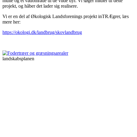
multe og et vådområde til de vilde dyr. Vi søger midler til dette
projekt, og håber det lader sig realisere.
Vi er en del af Økologisk Landsforenings projekt inTRÆgrer, læs
mere her:
https://okologi.dk/landbrug/skovlandbrug
landskabsplanen