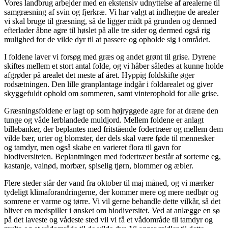
Vores landbrug arbejder med en ekstensiv udnyttelse af arealerne til
samgræsning af svin og fjerkræ. Vi har valgt at indhegne de arealer
vi skal bruge til græsning, så de ligger midt på grunden og dermed
efterlader åbne agre til høslet på alle tre sider og dermed også rig
mulighed for de vilde dyr til at passere og opholde sig i området.
I foldene laver vi forsøg med græs og andet grønt til grise. Dyrene
skiftes mellem et stort antal folde, og vi håber således at kunne holde
afgrøder på arealet det meste af året. Hyppig foldskifte øger
rodsætningen. Den lille granplantage indgår i foldarealet og giver
skyggefuldt ophold om sommeren, samt vinterophold for alle grise.
Græsningsfoldene er lagt op som højryggede agre for at dræne den
tunge og våde lerblandede muldjord. Mellem foldene er anlagt
billebanker, der beplantes med fritstående fodertræer og mellem dem
vilde bær, urter og blomster, der dels skal være føde til mennesker
og tamdyr, men også skabe en varieret flora til gavn for
biodiversiteten. Beplantningen med fodertræer består af sorterne eg,
kastanje, valnød, morbær, spiselig tjørn, blommer og æbler.
Flere steder står der vand fra oktober til maj måned, og vi mærker
tydeligt klimaforandringerne, der kommer mere og mere nedbør og
somrene er varme og tørre. Vi vil gerne behandle dette vilkår, så det
bliver en medspiller i ønsket om biodiversitet. Ved at anlægge en sø
på det laveste og vådeste sted vil vi få et vådområde til tamdyr og