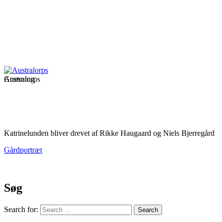
Australorps
Græsning
Katrinelunden bliver drevet af Rikke Haugaard og Niels Bjerregård
Gårdportræt
Søg
Search for: