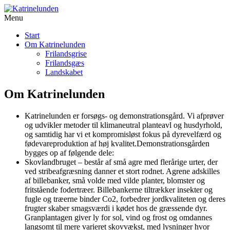
Menu
Start
Om Katrinelunden
Frilandsgrise
Frilandsgæs
Landskabet
Om Katrinelunden
Katrinelunden er forsøgs- og demonstrationsgård. Vi afprøver
og udvikler metoder til klimaneutral planteavl og husdyrhold,
og samtidig har vi et kompromisløst fokus på dyrevelfærd og
fødevareproduktion af høj kvalitet.Demonstrationsgården
bygges op af følgende dele:
Skovlandbruget – består af små agre med flerårige urter, der
ved stribeafgræsning danner et stort rodnet. Agrene adskilles
af billebanker, små volde med vilde planter, blomster og
fritstående fodertræer. Billebankerne tiltrækker insekter og
fugle og træerne binder Co2, forbedrer jordkvaliteten og deres
frugter skaber smagsværdi i kødet hos de græssende dyr.
Granplantagen giver ly for sol, vind og frost og omdannes
langsomt til mere varieret skovvækst, med lysninger hvor