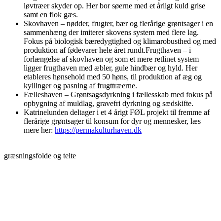
løvtræer skyder op. Her bor søerne med et årligt kuld grise
samt en flok gæs.
Skovhaven – nødder, frugter, bær og flerårige grøntsager i en
sammenhæng der imiterer skovens system med flere lag.
Fokus på biologisk bæredygtighed og klimarobusthed og med
produktion af fødevarer hele året rundt.Frugthaven – i
forlængelse af skovhaven og som et mere retlinet system
ligger frugthaven med æbler, gule hindbær og hyld. Her
etableres hønsehold med 50 høns, til produktion af æg og
kyllinger og pasning af frugttræerne.
Fælleshaven – Grøntsagsdyrkning i fællesskab med fokus på
opbygning af muldlag, gravefri dyrkning og sædskifte.
Katrinelunden deltager i et 4 årigt FØL projekt til fremme af
flerårige grøntsager til konsum for dyr og mennesker, læs
mere her:
https://permakulturhaven.dk
græsningsfolde og telte