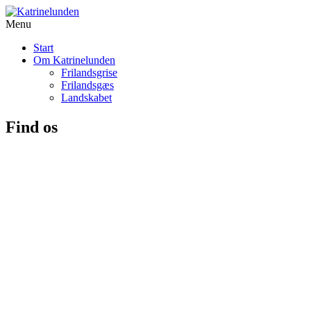
Menu
Start
Om Katrinelunden
Frilandsgrise
Frilandsgæs
Landskabet
Find os